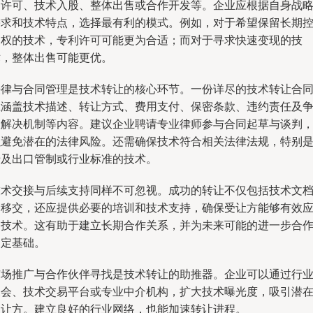
利许可、技术入股、整体出售或合作开发等。企业应根据自身战
需求和技术特点，选择最有利的模式。例如，对于希望保留长期
制权的技术，专利许可可能更为合适；而对于寻求快速变现的技
术，整体出售可能更优。
法律与合同管理是技术转让的核心环节。一份详尽的技术转让合
应涵盖技术描述、转让方式、费用支付、保密条款、违约责任及
议解决机制等内容。建议企业聘请专业律师参与合同起草与谈判
以避免潜在的法律风险。还需确保技术符合相关法律法规，特别
涉及出口管制或行业标准的技术。
技术交接与后续支持同样不可忽视。成功的转让不仅包括技术文
的移交，还应提供必要的培训和技术支持，确保受让方能够有效
用技术。这有助于建立长期合作关系，并为未来可能的进一步合
奠定基础。
市场推广与合作伙伴寻找是技术转让的助推器。企业可以通过行
展会、技术交易平台或专业中介机构，扩大技术曝光度，吸引潜
受让方。建立良好的行业网络，也能加速转让进程。