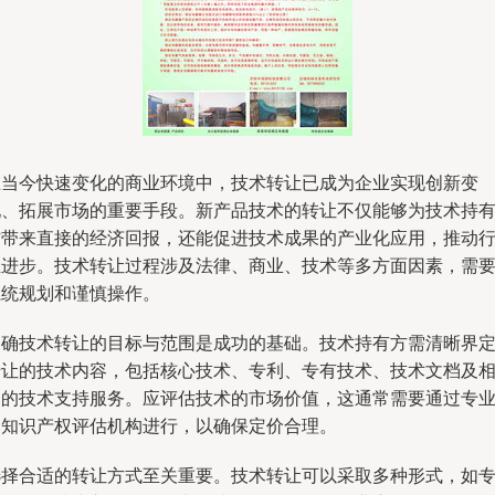
在当今快速变化的商业环境中，技术转让已成为企业实现创新变
现、拓展市场的重要手段。新产品技术的转让不仅能够为技术持
方带来直接的经济回报，还能促进技术成果的产业化应用，推动
业进步。技术转让过程涉及法律、商业、技术等多方面因素，需
系统规划和谨慎操作。
明确技术转让的目标与范围是成功的基础。技术持有方需清晰界
转让的技术内容，包括核心技术、专利、专有技术、技术文档及
关的技术支持服务。应评估技术的市场价值，这通常需要通过专
的知识产权评估机构进行，以确保定价合理。
选择合适的转让方式至关重要。技术转让可以采取多种形式，如