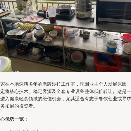
一家在本地深耕多年的老牌沙拉工作室，现因业主个人发展原因
决定将核心技术、稳定客源及全套专业设备整体低价转让。这是
个进入健康轻食领域的绝佳机会，尤其适合有志于餐饮创业或寻
业务拓展的投资者。
核心优势一览：